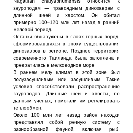
Nagatitan chaiyaphumensis относится к
зауроподам — травоядным динозаврам с
длинной шеей и хвостом. Он обитал
примерно 100–120 млн лет назад в ранний
меловой период.
Останки обнаружены в слоях горных пород,
сформировавшихся в эпоху существования
динозавров в регионе. Позднее территория
современного Таиланда была затоплена и
превратилась в мелководное море.
В раннем мелу климат в этой зоне был
полузасушливым или засушливым. Такие
условия способствовали распространению
зауроподов. Длинные шеи и хвосты, по
данным ученых, помогали им регулировать
теплообмен.
Около 100 млн лет назад район находки
представлял собой речную систему с
разнообразной фауной, включая рыб,