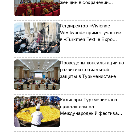
женщин в сохранении
традиций
Гендиректор «Vivienne
Westwood» примет участие
в «Turkmen Textile Expo
2026»
Проведены консультации по
развитию социальной
защиты в Туркменистане
Кулинары Туркменистана
приглашены на
Международный фестиваль
«Самарканд оши»