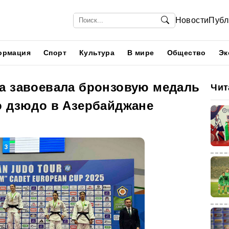
Новости
Публ
ормация
Спорт
Культура
В мире
Общество
Эк
а завоевала бронзовую медаль
Чит
о дзюдо в Азербайджане