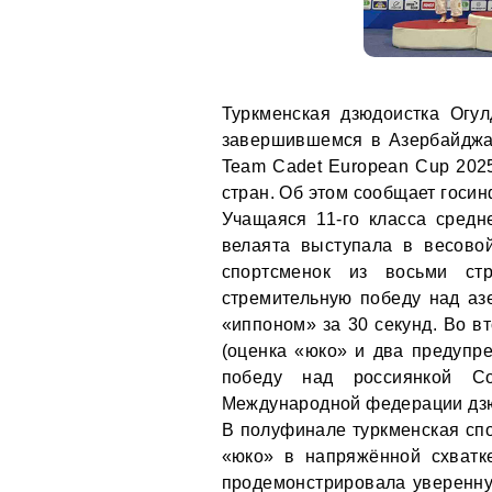
Туркменская дзюдоистка Огу
завершившемся в Азербайджан
Team Cadet European Cup 2025
стран. Об этом сообщает госи
Учащаяся 11-го класса сред
велаята выступала в весовой
спортсменок из восьми ст
стремительную победу над аз
«иппоном» за 30 секунд. Во в
(оценка «юко» и два предупре
победу над россиянкой С
Международной федерации дзюд
В полуфинале туркменская спо
«юко» в напряжённой схватк
продемонстрировала уверенную