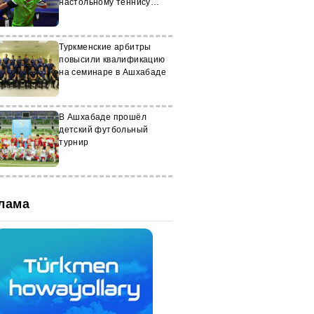
настольному теннису
примет участие в турнире
«Надежды Татарстана»
Туркменские арбитры
повысили квалификацию
на семинаре в Ашхабаде
В Ашхабаде прошёл
детский футбольный
турнир
лама