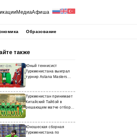
икации
Медиа
Афиша
ономика
Образование
айте также
Юный теннисист
Туркменистана выиграл
турнир Astana Masters
10&Under GA
Туркменистан принимает
Китайский Тайбэй в
решающем матче отбора
к Кубку Азии
Юношеская сборная
Туркменистана по