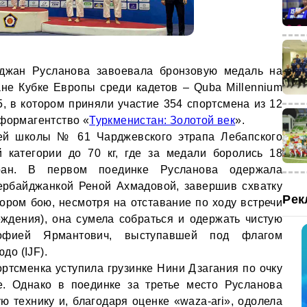
лджан Русланова завоевала бронзовую медаль на
е Кубке Европы среди кадетов – Quba Millennium
, в котором приняли участие 354 спортсмена из 12
нформагентство «
Туркменистан: Золотой век
».
ней школы № 61 Чарджевского этрапа Лебапского
 категории до 70 кг, где за медали боролись 18
ран. В первом поединке Русланова одержала
ербайджанкой Реной Ахмадовой, завершив схватку
Рек
тором бою, несмотря на отставание по ходу встречи
ждения), она сумела собраться и одержать чистую
офией Ярмантович, выступавшей под флагом
о (IJF).
ртсменка уступила грузинке Нини Дзагания по очку
е. Однако в поединке за третье место Русланова
 технику и, благодаря оценке «waza-ari», одолела