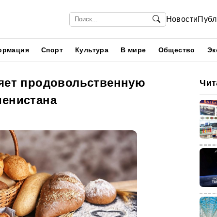
Новости
Публ
ормация
Спорт
Культура
В мире
Общество
Эк
ляет продовольственную
Чит
менистана