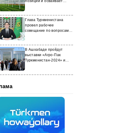
позиции и осваивает
новые отрасли
Глава Туркменистана
провел рабочее
совещание по вопросам
развития АПК
В Ашхабаде пройдут
выставки «Агро-Пак
Туркменистан-2024» и
Turkmen Food-2024
лама