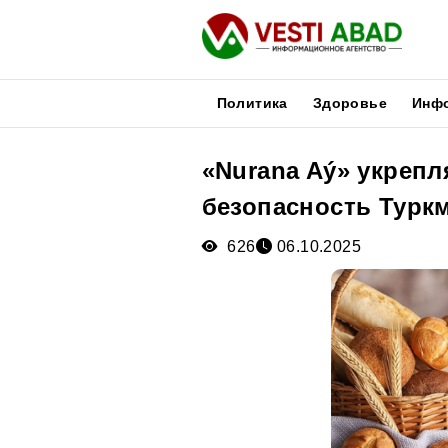
Политика
Здоровье
Инф
«Nurana Aý» укреп
Новости
безопасность Турк
Публикации
Медиа
626
06.10.2025
Афиша