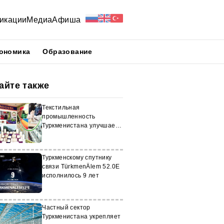
икации
Медиа
Афиша
ономика
Образование
айте также
Текстильная
промышленность
Туркменистана улучшает
качество своей продукции
Туркменскому спутнику
связи TürkmenÄlem 52.0E
исполнилось 9 лет
Частный сектор
Туркменистана укрепляет