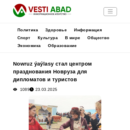
Политика
Здоровье
Информация
Спорт
Культура
В мире
Общество
Экономика
Образование
Новости
Публикации
Nowruz ýaýlasy стал центром
Медиа
празднования Новруза для
Афиша
дипломатов и туристов
1089
23.03.2025