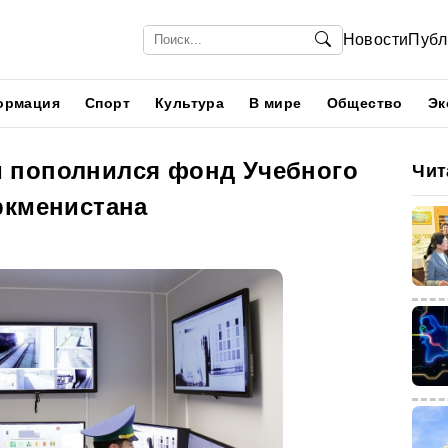
Новости
Публ
ормация
Спорт
Культура
В мире
Общество
Эк
 пополнился фонд Учебного
Чит
ркменистана