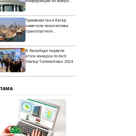
конференция по внешней
политике Туркменистана
Туркменистан и Катар
наметили перспективы
транспортного
взаимодействия
В Ашхабаде подвели
итоги конкурса Hi-tech
Startup Turkmenistan 2024
лама