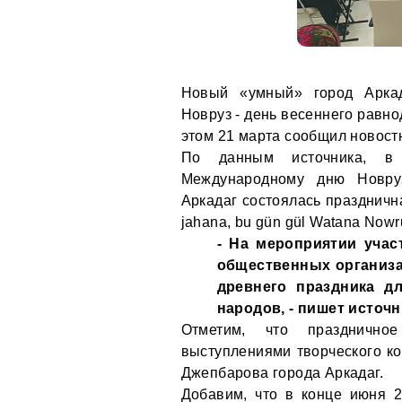
Новый «умный» город Аркад
Новруз - день весеннего равн
этом 21 марта сообщил новост
По данным источника, в 
Международному дню Новруз
Аркадаг состоялась празднична
jahana, bu gün gül Watana Nowr
- На мероприятии учас
общественных организа
древнего праздника дл
народов, - пишет источн
Отметим, что празднично
выступлениями творческого к
Джепбарова города Аркадаг.
Добавим, что в конце июня 