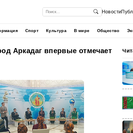
Новости
Публ
ормация
Спорт
Культура
В мире
Общество
Эк
од Аркадаг впервые отмечает
Чит