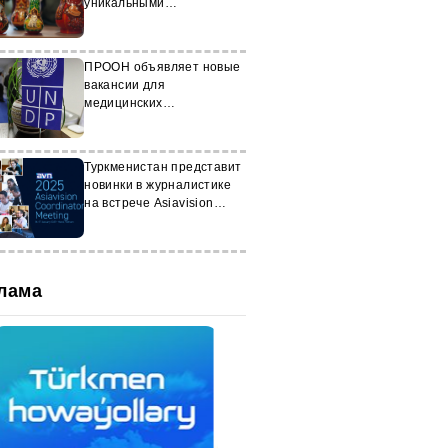
уникальными
произведениями местных
мастеров
ПРООН объявляет новые
вакансии для
медицинских
специалистов в Ашхабаде
и велаятах Туркменистана
Туркменистан представит
новинки в журналистике
на встрече Asiavision
2025
лама