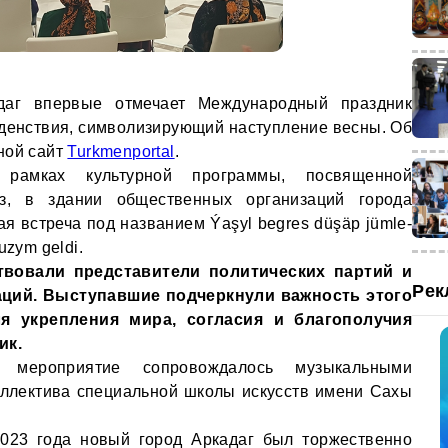
аг впервые отмечает Международный праздник
оденствия, символизирующий наступление весны. Об
ной сайт
Turkmenportal
.
рамках культурной программы, посвященной
, в здании общественных организаций города
я встреча под названием Ýaşyl begres düşäp jümle-
uzym geldi.
твовали представители политических партий и
Рек
ций. Выступавшие подчеркнули важность этого
я укрепления мира, согласия и благополучия
ик.
е мероприятие сопровождалось музыкальными
оллектива специальной школы искусств имени Сахы
2023 года новый город Аркадаг был торжественно