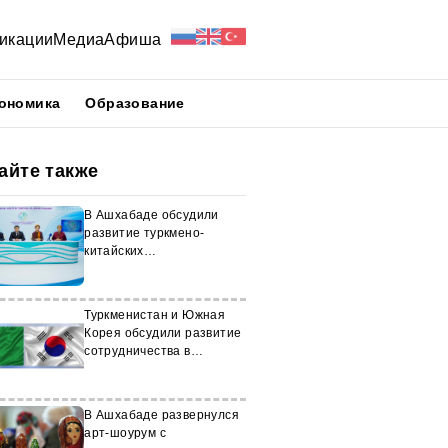
икации
Медиа
Афиша
ономика
Образование
айте также
В Ашхабаде обсудили
развитие туркмено-
китайских
взаимоотношений
Туркменистан и Южная
Корея обсудили развитие
сотрудничества в
миграционной сфере
В Ашхабаде развернулся
арт-шоурум с