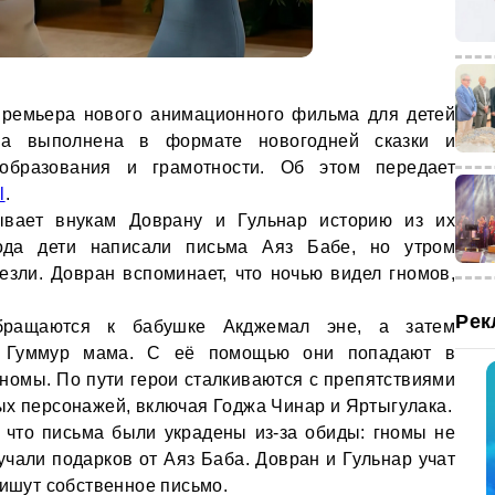
премьера нового анимационного фильма для детей
на выполнена в формате новогодней сказки и
 образования и грамотности. Об этом передает
l
.
ывает внукам Доврану и Гульнар историю из их
года дети написали письма Аяз Бабе, но утром
езли. Довран вспоминает, что ночью видел гномов,
Рек
бращаются к бабушке Акджемал эне, а затем
е Гуммур мама. С её помощью они попадают в
гномы. По пути герои сталкиваются с препятствиями
ых персонажей, включая Годжа Чинар и Яртыгулака.
 что письма были украдены из-за обиды: гномы не
учали подарков от Аяз Баба. Довран и Гульнар учат
пишут собственное письмо.