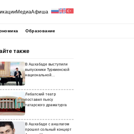
икации
Медиа
Афиша
ономика
Образование
айте также
В Ашхабаде выступили
выпускники Туркменской
национальной
консерватории
Лебапский театр
поставил пьесу
татарского драматурга
В Ашхабаде с аншлагом
прошел сольный концерт