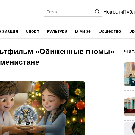
Новости
Публ
ормация
Спорт
Культура
В мире
Общество
Эк
льтфильм «Обиженные гномы»
Чит
кменистане