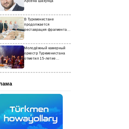
Арсена Шахунца
В Туркменистане
продолжается
реставрация фрагмента
статуи Будды
Молодёжный камерный
оркестр Туркменистана
отметил 15-летие
праздничным концертом
лама