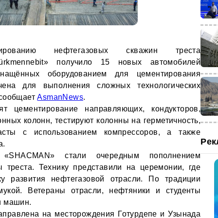
ированию нефтегазовых скважин треста
Türkmennebit» получило 15 новых автомобилей
оснащённых оборудованием для цементирования
ачена для выполнения сложных технологических
 сообщает
AsmanNews
.
ят цементирование направляющих, кондукторов,
нных колонн, тестируют колонны на герметичность,
сты с использованием компрессоров, а также
Рек
а.
 «SHACMAN» стали очередным пополнением
ы треста. Технику представили на церемонии, где
ку развития нефтегазовой отрасли. По традиции
укой. Ветераны отрасли, нефтяники и студенты
и машин.
аправлена на месторождения Готурдепе и Узынада