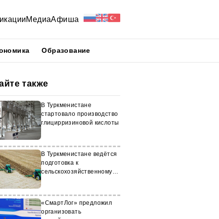
икации
Медиа
Афиша
ономика
Образование
айте также
В Туркменистане
стартовало производство
глицирризиновой кислоты
В Туркменистане ведётся
подготовка к
сельскохозяйственному
сезону
«СмартЛог» предложил
организовать