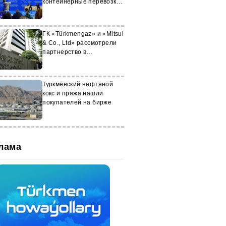
контейнерные перевозки
из Туркменистана
ГК «Türkmengaz» и «Mitsui
& Co., Ltd» рассмотрели
партнерство в
нефтегазовом секторе
Туркменский нефтяной
кокс и пряжа нашли
покупателей на бирже
лама