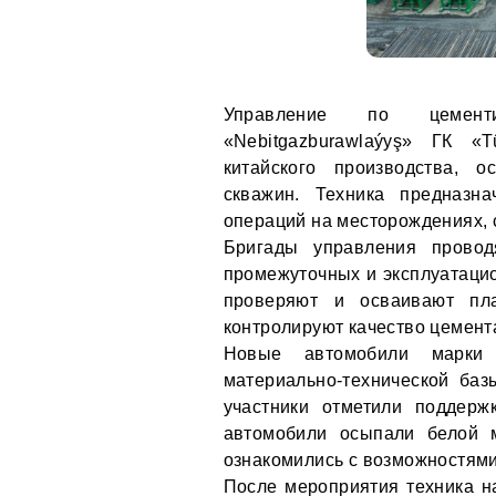
Управление по цемент
«Nebitgazburawlaýyş» ГК «
китайского производства, 
скважин. Техника предназн
операций на месторождениях,
Бригады управления провод
промежуточных и эксплуатацио
проверяют и осваивают пла
контролируют качество цемент
Новые автомобили марки
материально-технической баз
участники отметили поддерж
автомобили осыпали белой м
ознакомились с возможностям
После мероприятия техника н