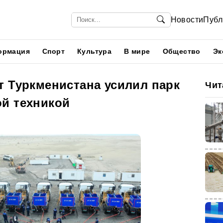
Новости
Публ
ормация
Спорт
Культура
В мире
Общество
Эк
т Туркменистана усилил парк
Чит
й техникой