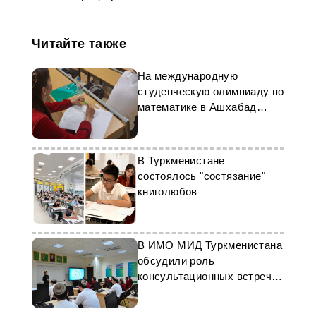
Читайте также
На международную
студенческую олимпиаду по
математике в Ашхабад
приехали студенты из 8
стран
В Туркменистане
состоялось "состязание"
книголюбов
В ИМО МИД Туркменистана
обсудили роль
консультационных встреч в
регионе