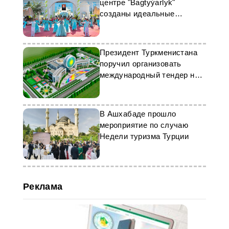
центре "Bagtyýarlyk"
созданы идеальные
условия для летнего
отдыха
Президент Туркменистана
поручил организовать
международный тендер на
возведение центра детского
развития
В Ашхабаде прошло
мероприятие по случаю
Недели туризма Турции
Реклама