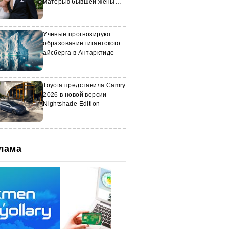
матерью бывшей жены
Абрамовича
Ученые прогнозируют
образование гигантского
айсберга в Антарктиде
Toyota представила Camry
2026 в новой версии
Nightshade Edition
лама