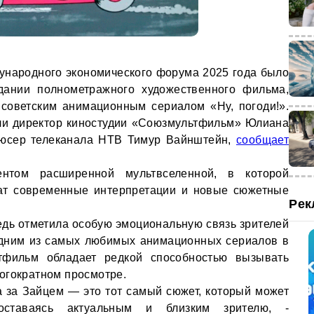
ународного экономического форума 2025 года было
дании полнометражного художественного фильма,
советским анимационным сериалом «Ну, погоди!».
ли директор киностудии «Союзмультфильм» Юлиана
юсер телеканала НТВ Тимур Вайнштейн,
сообщает
нтом расширенной мультвселенной, в которой
ат современные интерпретации и новые сюжетные
Рек
дь отметила особую эмоциональную связь зрителей
 одним из самых любимых анимационных сериалов в
тфильм обладает редкой способностью вызывать
огократном просмотре.
а за Зайцем — это тот самый сюжет, который может
 оставаясь актуальным и близким зрителю, -