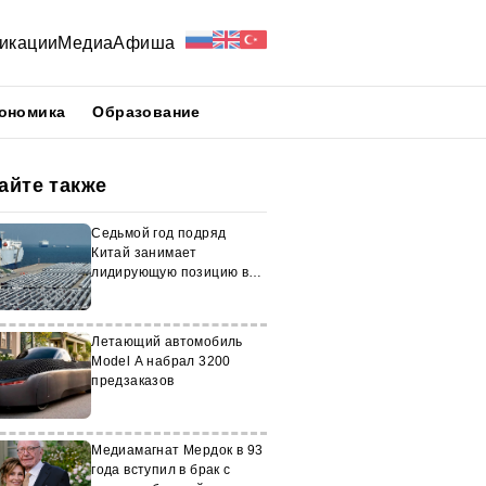
икации
Медиа
Афиша
ономика
Образование
айте также
Седьмой год подряд
Китай занимает
лидирующую позицию в
мире по экспорту товаров
Летающий автомобиль
Model A набрал 3200
предзаказов
Медиамагнат Мердок в 93
года вступил в брак с