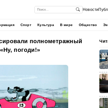
Новости
Публ
ормация
Спорт
Культура
В мире
Общество
Эк
нсировали полнометражный
Чит
«Ну, погоди!»