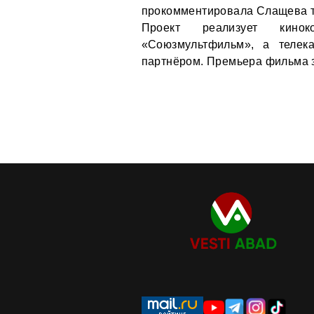
прокомментировала Слащева т
Проект реализует кино
«Союзмультфильм», а телек
партнёром. Премьера фильма з