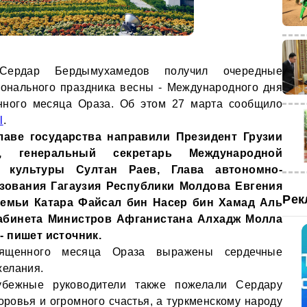
 Сердар Бердымухамедов получил очередные
онального праздника весны - Международного дня
нного месяца Ораза. Об этом 27 марта сообщило
l
.
лаве государства направили Президент Грузии
, генеральный секретарь Международной
й культуры Султан Раев, Глава автономно-
зования Гагаузия Республики Молдова Евгения
Рек
семьи Катара Файсал бин Насер бин Хамад Аль
абинета Министров Афганистана Алхадж Молла
- пишет источник.
вященного месяца Ораза выражены сердечные
желания.
убежные руководители также пожелали Сердару
ровья и огромного счастья, а туркменскому народу