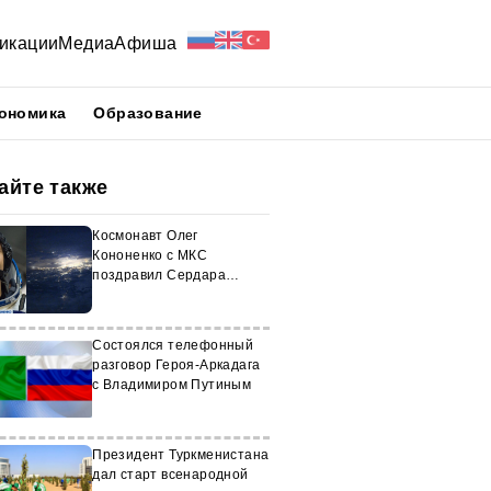
икации
Медиа
Афиша
ономика
Образование
айте также
Космонавт Олег
Кононенко с МКС
поздравил Сердара
Бердымухамедова с днем
рождения
Состоялся телефонный
разговор Героя-Аркадага
с Владимиром Путиным
Президент Туркменистана
дал старт всенародной