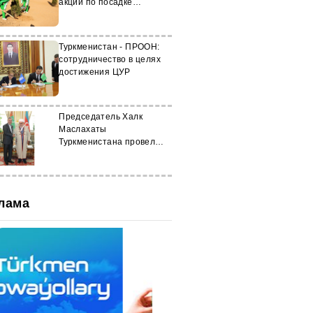
акции по посадке
деревьев
Туркменистан - ПРООН:
сотрудничество в целях
достижения ЦУР
Председатель Халк
Маслахаты
Туркменистана провел
встречу с главой
Управления мусульман
Кавказа
лама