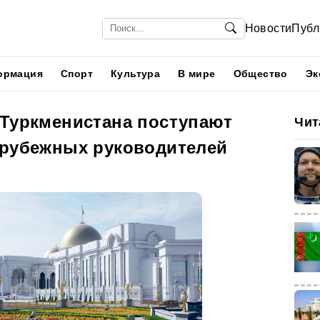
Новости
Публ
ормация
Спорт
Культура
В мире
Общество
Эк
 Туркменистана поступают
Чит
арубежных руководителей