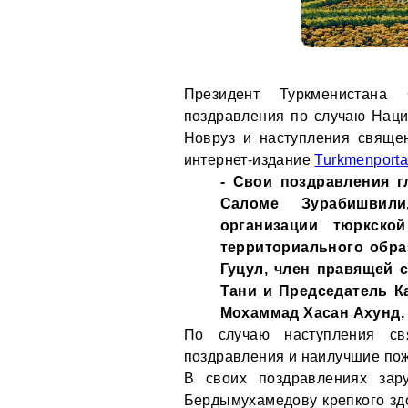
Президент Туркменистана
поздравления по случаю Наци
Новруз и наступления свяще
интернет-издание
Turkmenporta
- Свои поздравления г
Саломе Зурабишвили
организации тюркско
территориального обра
Гуцул, член правящей 
Тани и Председатель К
Мохаммад Хасан Ахунд, 
По случаю наступления с
поздравления и наилучшие по
В своих поздравлениях зар
Бердымухамедову крепкого здо