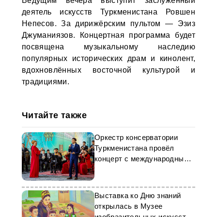
Ведущим вечера выступит заслуженный
деятель искусств Туркменистана Ровшен
Непесов. За дирижёрским пультом — Эзиз
Джуманиязов. Концертная программа будет
посвящена музыкальному наследию
популярных исторических драм и кинолент,
вдохновлённых восточной культурой и
традициями.
Читайте также
Оркестр консерватории
Туркменистана провёл
концерт с международным
репертуаром
Выставка ко Дню знаний
открылась в Музее
изобразительных искусств