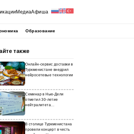
икации
Медиа
Афиша
ономика
Образование
айте также
Онлайн-сервис доставки в
Туркменистане внедрил
нейросетевые технологии
Семинар в Нью-Дели
отметил 30-летие
нейтралитета
Туркменистана
В столице Туркменистана
провели концерт в честь