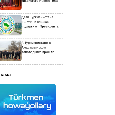
китайского Нового года
Дети Туркменистана
получили сладкие
подарки от Президента и
Председателя Халк
Маслахаты
В Туркменистане в
Амударьинском
заповеднике прошла
акция по посадке
деревьев
лама