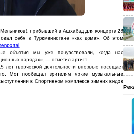
 Мельников), прибывший в Ашхабад для концерта 28
твовал себя в Туркменистане «как дома». Об этом
enportal
.
ые объятия мы уже почувствовали, когда нас
ционных нарядах», — отметил артист.
15 лет творческой деятельности впервые посещает
то. Мот пообещал зрителям яркие музыкальные
выступлении в Спортивном комплексе зимних видов
Рек