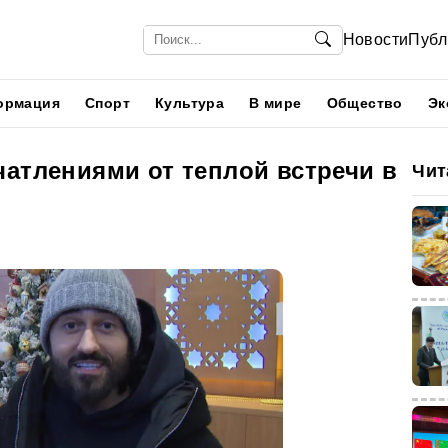
Новости
Публ
ормация
Спорт
Культура
В мире
Общество
Эк
чатлениями от теплой встречи в
Чит