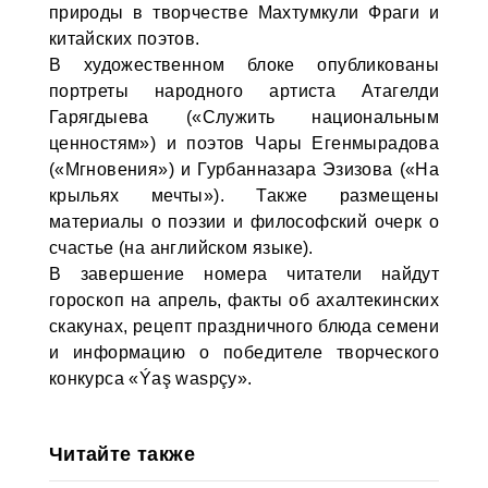
природы в творчестве Махтумкули Фраги и
китайских поэтов.
В художественном блоке опубликованы
портреты народного артиста Атагелди
Гарягдыева («Служить национальным
ценностям») и поэтов Чары Егенмырадова
(«Мгновения») и Гурбанназара Эзизова («На
крыльях мечты»). Также размещены
материалы о поэзии и философский очерк о
счастье (на английском языке).
В завершение номера читатели найдут
гороскоп на апрель, факты об ахалтекинских
скакунах, рецепт праздничного блюда семени
и информацию о победителе творческого
конкурса «Ýaş waspçy».
Читайте также