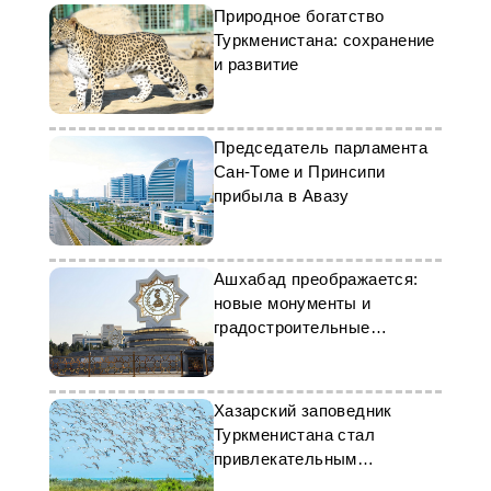
Природное богатство
Туркменистана: сохранение
и развитие
Председатель парламента
Сан-Томе и Принсипи
прибыла в Авазу
Ашхабад преображается:
новые монументы и
градостроительные
инициативы
Хазарский заповедник
Туркменистана стал
привлекательным
туристическим центром