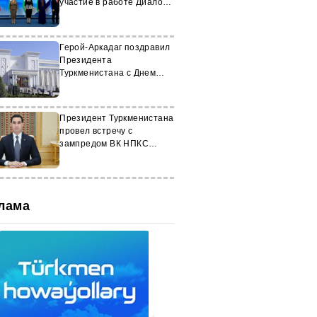
участие в работе Диалога
женщин-лидеров
Герой-Аркадаг поздравил
Президента
Туркменистана с Днем
работников медицины
Президент Туркменистана
провел встречу с
зампредом ВК НПКС
Китая
лама