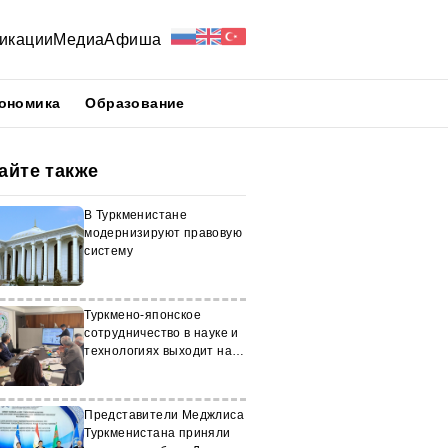
икации
Медиа
Афиша
ономика
Образование
айте также
В Туркменистане
модернизируют правовую
систему
Туркмено-японское
сотрудничество в науке и
технологиях выходит на
новый уровень
Представители Меджлиса
Туркменистана приняли