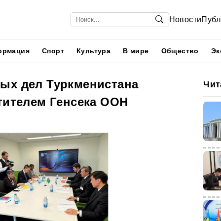
Новости
Публ
ормация
Спорт
Культура
В мире
Общество
Эк
ых дел Туркменистана
Чит
тителем Генсека ООН