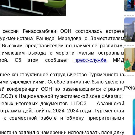
 сессии Генассамблеи ООН состоялась встреча
Туркменистана Рашида Мередова с Заместителем
, Высоким представителем по наименее развитым,
е имеющим выхода к морю и малым островным
тимой. Об этом сообщает
пресс-служба
МИД
нее конструктивное сотрудничество Туркменистана
ыми учреждениями. Особое внимание было уделено
Рек
ей конференции ООН по развивающимся странам,
DC3) в Национальной туристической зоне «Авaза».
чевых итоговых документов LLDC3 — Авазинской
ограммы действий на 2024–2034 годы. Туркменская
ь к совместной работе и обмену приоритетными
нистана заявил о намерении использовать площадку