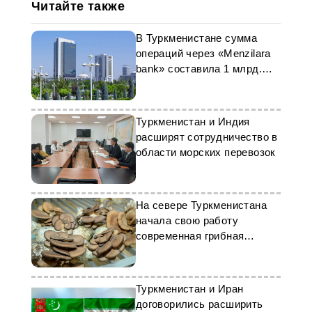
Читайте также
В Туркменистане сумма
операций через «Menzilara
bank» составила 1 млрд.
манатов
Туркменистан и Индия
расширят сотрудничество в
области морских перевозок
На севере Туркменистана
начала свою работу
современная грибная
теплица
Туркменистан и Иран
договорились расширить