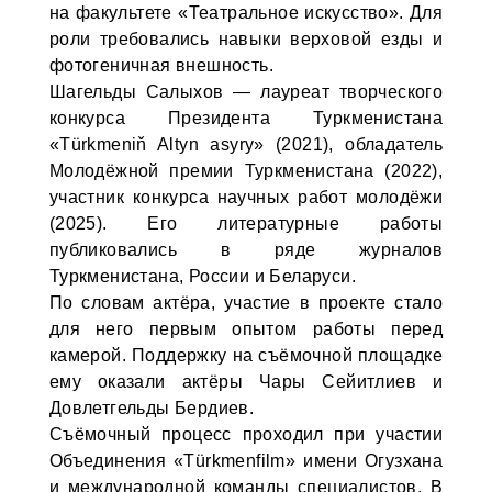
на факультете «Театральное искусство». Для
роли требовались навыки верховой езды и
фотогеничная внешность.
Шагельды Салыхов — лауреат творческого
конкурса Президента Туркменистана
«Türkmeniň Altyn asyry» (2021), обладатель
Молодёжной премии Туркменистана (2022),
участник конкурса научных работ молодёжи
(2025). Его литературные работы
публиковались в ряде журналов
Туркменистана, России и Беларуси.
По словам актёра, участие в проекте стало
для него первым опытом работы перед
камерой. Поддержку на съёмочной площадке
ему оказали актёры Чары Сейитлиев и
Довлетгельды Бердиев.
Съёмочный процесс проходил при участии
Объединения «Türkmenfilm» имени Огузхана
и международной команды специалистов. В