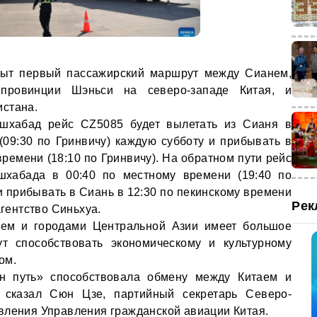
рыт первый пассажирский маршрут между Сианем,
провинции Шэньси на северо-западе Китая, и
истана.
шхабад рейс CZ5085 будет вылетать из Сианя в
(09:30 по Гринвичу) каждую субботу и прибывать в
ремени (18:10 по Гринвичу). На обратном пути рейс
шхабада в 00:40 по местному времени (19:40 по
и прибывать в Сиань в 12:30 по пекинскому времени
Рек
агентство Синьхуа.
ем и городами Центральной Азии имеет большое
ут способствовать экономическому и культурному
ом.
н путь» способствовала обмену между Китаем и
 сказал Сюн Цзе, партийный секретарь Северо-
вления Управления гражданской авиации Китая.