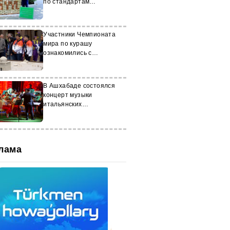
по стандартам
«WorldSkills»
Участники Чемпионата
мира по курашу
ознакомились с
историческими
экспонатами
Туркменистана
В Ашхабаде состоялся
концерт музыки
итальянских
композиторов
лама