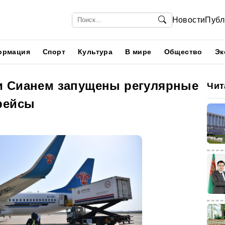
Новости
Публ
ормация
Спорт
Культура
В мире
Общество
Эк
и Сианем запущены регулярные
Чит
рейсы