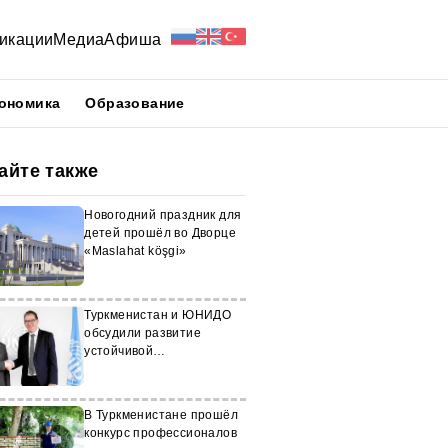
икации
Медиа
Афиша
ономика
Образование
айте также
Новогодний праздник для
детей прошёл во Дворце
«Maslahat köşgi»
Туркменистан и ЮНИДО
обсудили развитие
устойчивой
промышленности
В Туркменистане прошёл
конкурс профессионалов