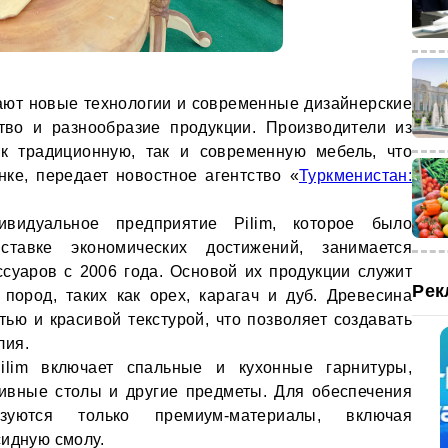
ают новые технологии и современные дизайнерские
тво и разнообразие продукции. Производители из
ак традиционную, так и современную мебель, что
ке, передает новостное агентство «
Туркменистан:
видуальное предприятие Pilim, которое было
тавке экономических достижений, занимается
суаров с 2006 года. Основой их продукции служит
Рек
пород, таких как орех, карагач и дуб. Древесина
тью и красивой текстурой, что позволяет создавать
лия.
ilim включает спальные и кухонные гарнитуры,
ивные столы и другие предметы. Для обеспечения
ьзуются только премиум-материалы, включая
сидную смолу.