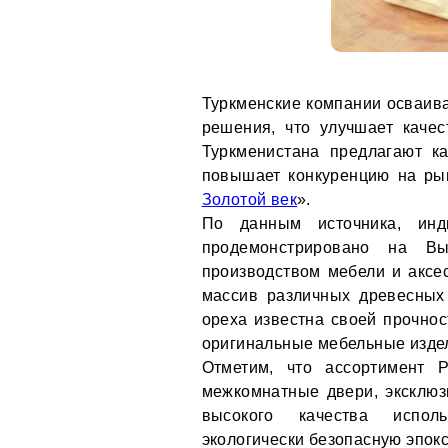
Туркменские компании осваив
решения, что улучшает качес
Туркменистана предлагают к
повышает конкуренцию на рын
Золотой век
».
По данным источника, инди
продемонстрировано на Выс
производством мебели и аксес
массив различных древесных 
ореха известна своей прочнос
оригинальные мебельные изде
Отметим, что ассортимент P
межкомнатные двери, эксклюз
высокого качества испол
экологически безопасную эпок