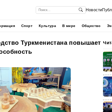
Новости
Публ
ормация
Спорт
Культура
В мире
Общество
Эк
дство Туркменистана повышает
Чит
особность