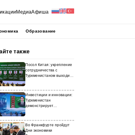
икации
Медиа
Афиша
ономика
Образование
айте также
Посол Китая: укрепление
сотрудничества с
Туркменистаном выходит
на новый этап
Инвестиции и инновации:
Туркменистан
демонстрирует
открытость и потенциал
роста
Во Франкфурте пройдут
Дни экономики