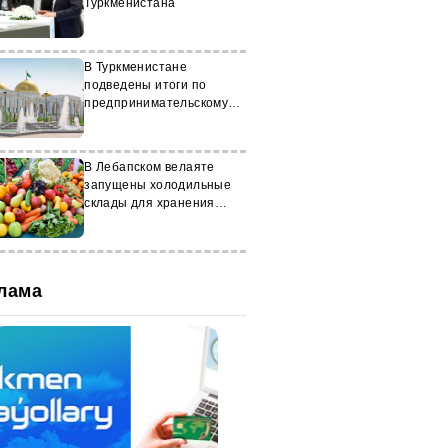
Туркменистана
В Туркменистане
подведены итоги по
предпринимательскому
сектору за январь-апрель
В Лебапском велаяте
запущены холодильные
склады для хранения
продуктов
лама