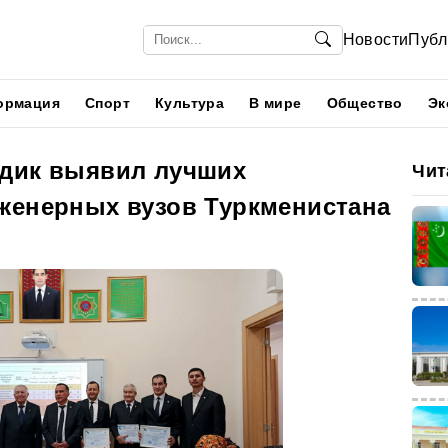
Новости
Публ
ормация
Спорт
Культура
В мире
Общество
Эк
дик выявил лучших
Чит
женерных вузов Туркменистана