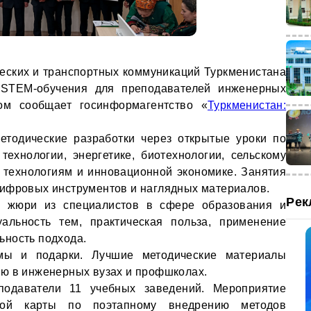
еских и транспортных коммуникаций Туркменистана
 STEM-обучения для преподавателей инженерных
ом сообщает госинформагентство «
Туркменистан:
етодические разработки через открытые уроки по
технологии, энергетике, биотехнологии, сельскому
 технологиям и инновационной экономике. Занятия
цифровых инструментов и наглядных материалов.
Рек
о жюри из специалистов в сфере образования и
уальность тем, практическая польза, применение
ьность подхода.
мы и подарки. Лучшие методические материалы
ю в инженерных вузах и профшколах.
подаватели 11 учебных заведений. Мероприятие
ой карты по поэтапному внедрению методов