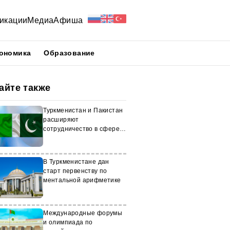
икации
Медиа
Афиша
ономика
Образование
айте также
Туркменистан и Пакистан
расширяют
сотрудничество в сфере
высшего образования
В Туркменистане дан
старт первенству по
ментальной арифметике
Международные форумы
и олимпиада по