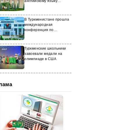
английскому языку
стартуют в Туркменистане
В Туркменистане прошла
международная
конференция по
устойчивой энергетике
Туркменские школьники
завоевали медали на
олимпиаде в США
лама