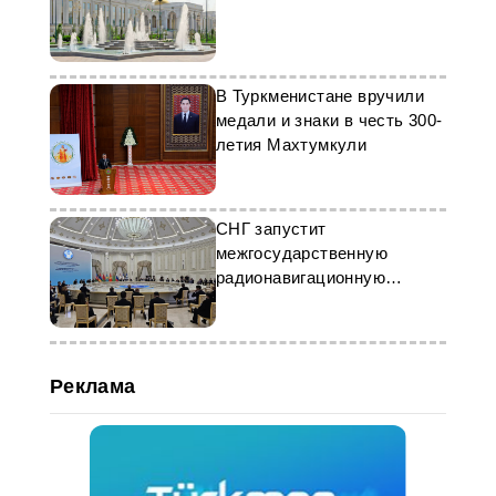
В Туркменистане вручили
медали и знаки в честь 300-
летия Махтумкули
СНГ запустит
межгосударственную
радионавигационную
программу
Реклама