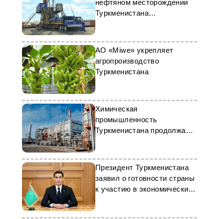
нефтяном месторождении
Туркменистана
увеличивается
АО «Miwe» укрепляет
агропроизводство
Туркменистана
Химическая
промышленность
Туркменистана продолжает
расширять производство
Президент Туркменистана
заявил о готовности страны
к участию в экономических
проектах ШОС