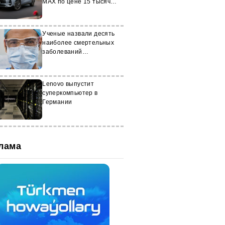
MAX по цене 15 тысяч
долларов
Ученые назвали десять
наиболее смертельных
заболеваний
человечества
Lenovo выпустит
суперкомпьютер в
Германии
лама