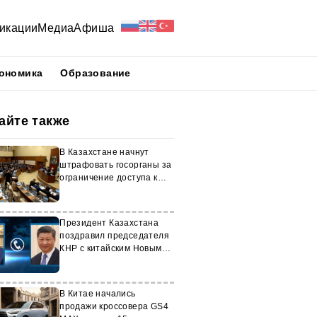
икации
Медиа
Афиша
ономика
Образование
айте также
В Казахстане начнут
штрафовать госорганы за
ограничение доступа к
информации
Президент Казахстана
поздравил председателя
КНР с китайским Новым
годом
В Китае начались
продажи кроссовера GS4