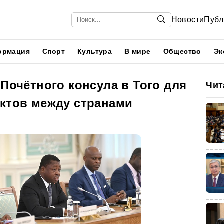
Новости
Публ
ормация
Спорт
Культура
В мире
Общество
Эк
 Почётного консула в Того для
Чит
актов между странами