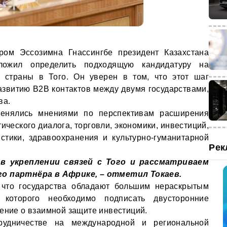
ром Эссозимна Гнассингбе президент Казахстана
ложил определить подходящую кандидатуру на
а страны в Того. Он уверен в том, что этот шаг
звитию В2В контактов между двумя государствами,
ва.
менялись мнениями по перспективам расширения
ического диалога, торговли, экономики, инвестиций,
истики, здравоохранения и культурно-гуманитарной
Рек
в укреплении связей с Того и рассматриваем
го партнёра в Африке, – отметил Токаев.
, что государства обладают большим нераскрытым
 которого необходимо подписать двусторонние
шение о взаимной защите инвестиций.
рудничестве на международной и региональной