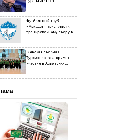
туре МИР РПЛ
Футбольный клуб
«Аркадаг» приступил к
тренировочному сбору в
городе Банско
Женская сборная
Туркменистана примет
участие в Азиатских
пляжных играх в Китае
лама