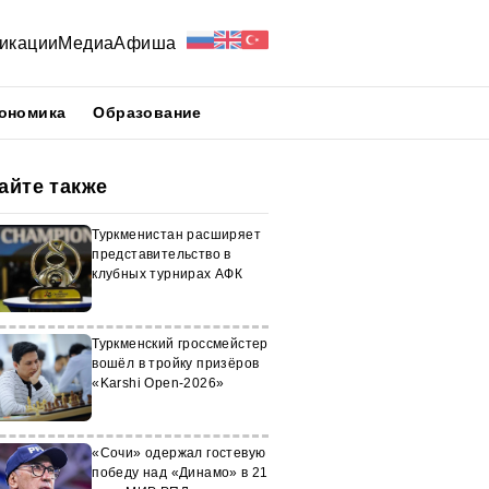
икации
Медиа
Афиша
ономика
Образование
айте также
Туркменистан расширяет
представительство в
клубных турнирах АФК
Туркменский гроссмейстер
вошёл в тройку призёров
«Karshi Open-2026»
«Сочи» одержал гостевую
победу над «Динамо» в 21