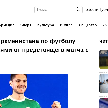
Новости
Публ
ормация
Спорт
Культура
В мире
Общество
Эк
уркменистана по футболу
Чит
ями от предстоящего матча с