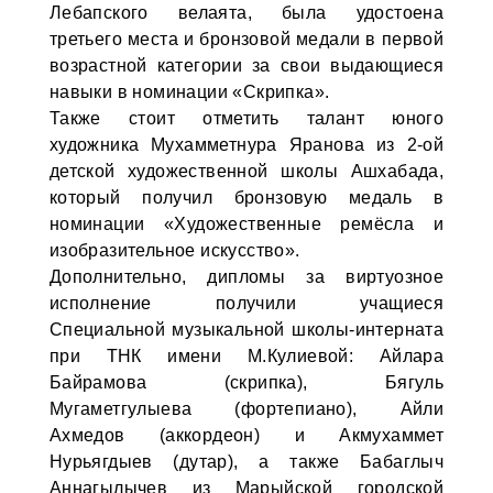
Лебапского велаята, была удостоена
третьего места и бронзовой медали в первой
возрастной категории за свои выдающиеся
навыки в номинации «Скрипка».
Также стоит отметить талант юного
художника Мухамметнура Яранова из 2-ой
детской художественной школы Ашхабада,
который получил бронзовую медаль в
номинации «Художественные ремёсла и
изобразительное искусство».
Дополнительно, дипломы за виртуозное
исполнение получили учащиеся
Специальной музыкальной школы-интерната
при ТНК имени М.Кулиевой: Айлара
Байрамова (скрипка), Бягуль
Мугаметгулыева (фортепиано), Айли
Ахмедов (аккордеон) и Акмухаммет
Нурьягдыев (дутар), а также Бабаглыч
Аннагылычев из Марыйской городской