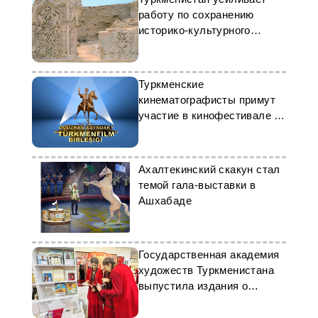
работу по сохранению
историко-культурного
наследия
Туркменские
кинематографисты примут
участие в кинофестивале в
Бишкеке
Ахалтекинский скакун стал
темой гала-выставки в
Ашхабаде
Государственная академия
художеств Туркменистана
выпустила издания о
культуре