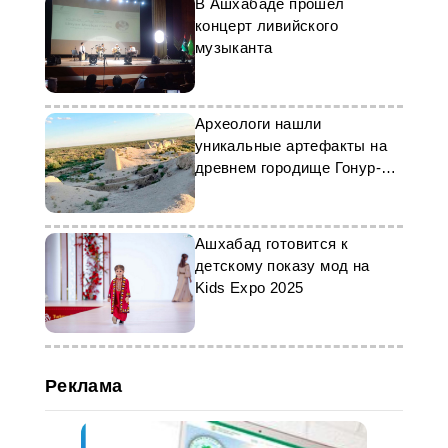
В Ашхабаде прошел
концерт ливийского
музыканта
Археологи нашли
уникальные артефакты на
древнем городище Гонур-
депе
Ашхабад готовится к
детскому показу мод на
Kids Expo 2025
Реклама