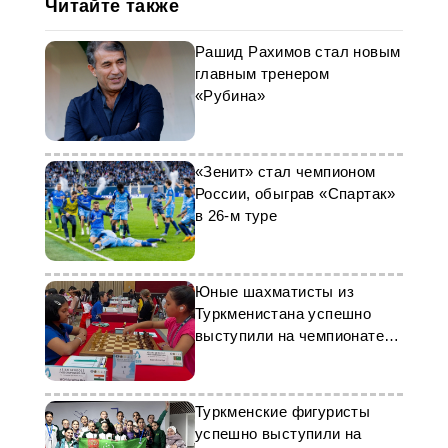
Читайте также
Рашид Рахимов стал новым
главным тренером
«Рубина»
«Зенит» стал чемпионом
России, обыграв «Спартак»
в 26-м туре
Юные шахматисты из
Туркменистана успешно
выступили на чемпионате
Азии
Туркменские фигуристы
успешно выступили на