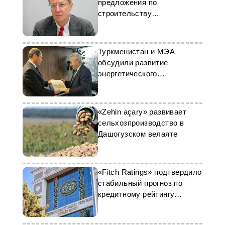
предложения по
строительству
фармпредприятий в
Аркадаге
Туркменистан и МЭА
обсудили развитие
энергетического
партнерства
«Zehin açary» развивает
сельхозпроизводство в
Дашогузском велаяте
«Fitch Ratings» подтвердило
стабильный прогноз по
кредитному рейтингу
Туркменистана