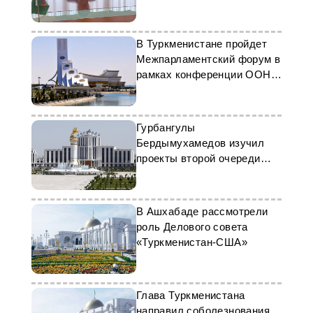
партнерства
В Туркменистане пройдет
Межпарламентский форум в
рамках конференции ООН в
Авазе
Гурбангулы
Бердымухамедов изучил
проекты второй очереди
«умного города»
В Ашхабаде рассмотрели
роль Делового совета
«Туркменистан-США»
Глава Туркменистана
направил соболезнования