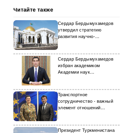
Читайте также
Сердар Бердымухамедов
утвердил стратегию
развития научно-
медицинской дипломатии
Сердар Бердымухамедов
избран академиком
Академии наук
Туркменистана
Транспортное
сотрудничество - важный
элемент отношений
Туркменистана и ЕС
Президент Туркменистана