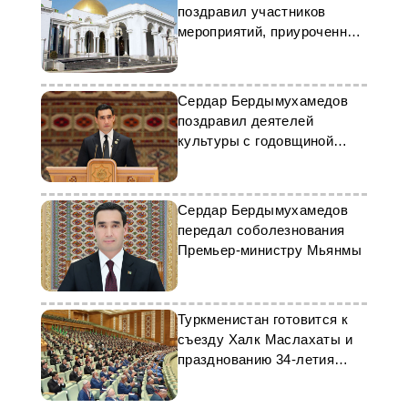
поздравил участников
мероприятий, приуроченных
к Празднику туркменского
ковра
Сердар Бердымухамедов
поздравил деятелей
культуры с годовщиной
независимости
Сердар Бердымухамедов
передал соболезнования
Премьер-министру Мьянмы
Туркменистан готовится к
съезду Халк Маслахаты и
празднованию 34-летия
независимости