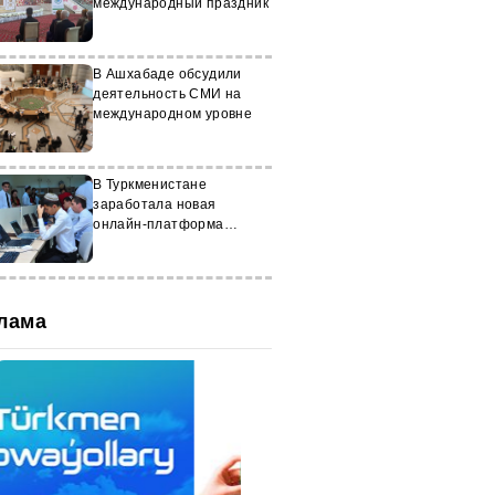
международный праздник
В Ашхабаде обсудили
деятельность СМИ на
международном уровне
В Туркменистане
заработала новая
онлайн-платформа
«Молодежное
наставничество»
лама