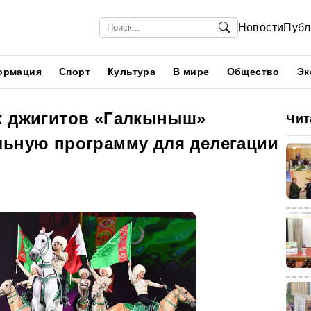
Новости
Публ
ормация
Спорт
Культура
В мире
Общество
Эк
х джигитов «Галкыныш»
Чит
льную программу для делегации