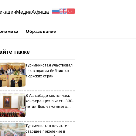
икации
Медиа
Афиша
ономика
Образование
айте также
Туркменистан участвовал
в совещании библиотек
тюркских стран
В Ашхабаде состоялась
конференция в честь 330-
летия Довлетмаммета
Азади
Туркменистан почитает
старшее поколение в