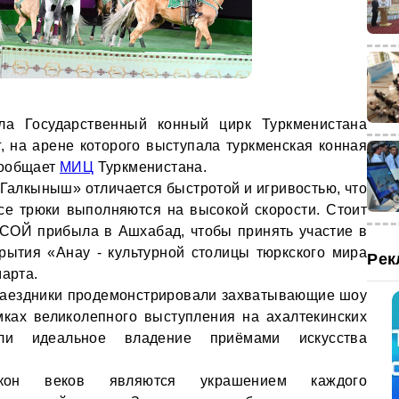
а Государственный конный цирк Туркменистана
, на арене которого выступала туркменская конная
сообщает
МИЦ
Туркменистана.
«Галкыныш» отличается быстротой и игривостью, что
се трюки выполняются на высокой скорости. Стоит
КСОЙ прибыла в Ашхабад, чтобы принять участие в
рытия «Анау - культурной столицы тюркского мира
Рек
марта.
наездники продемонстрировали захватывающие шоу
мках великолепного выступления на ахалтекинских
али идеальное владение приёмами искусства
окон веков являются украшением каждого