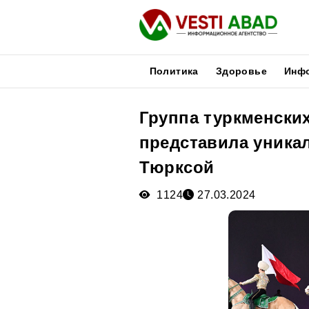
Политика
Здоровье
Инф
Группа туркменски
Новости
представила уника
Публикации
Медиа
Тюрксой
Афиша
1124
27.03.2024