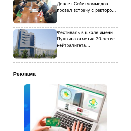
Довлет Сейитмаммедов
провел встречу с ректором
грузинского технического
ВУЗа
Фестиваль в школе имени
Пушкина отметил 30-летие
нейтралитета
Туркменистана
Реклама