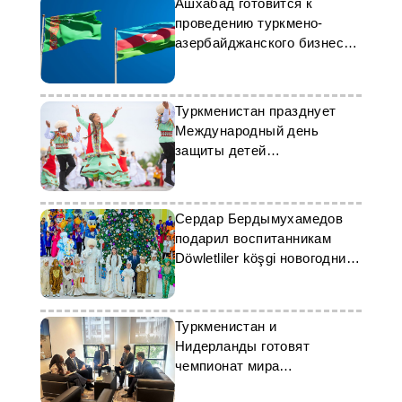
Ашхабад готовится к
проведению туркмено-
азербайджанского бизнес-
форума
Туркменистан празднует
Международный день
защиты детей
масштабными
мероприятиями при
поддержке ЮНИСЕФ
Сердар Бердымухамедов
подарил воспитанникам
Döwletliler köşgi новогодние
подарки
Туркменистан и
Нидерланды готовят
чемпионат мира
ахалтекинских скакунов