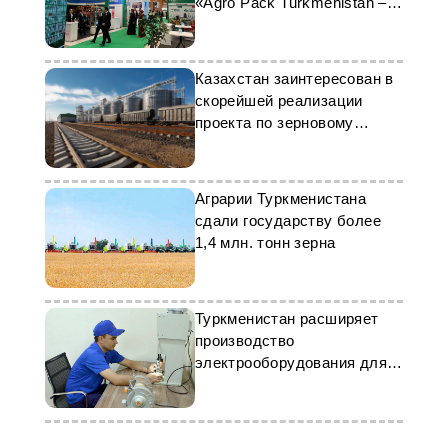
«Agro Pack Turkmenistan –
2026»
Казахстан заинтересован в
скорейшей реализации
проекта по зерновому
терминалу на туркмено-
афганской границе
Аграрии Туркменистана
сдали государству более
1,4 млн. тонн зерна
Туркменистан расширяет
производство
электрооборудования для
растущих потребностей
экономики