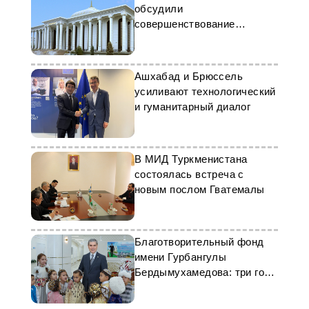
обсудили
совершенствование
правовой базы страны
Ашхабад и Брюссель
усиливают технологический
и гуманитарный диалог
В МИД Туркменистана
состоялась встреча с
новым послом Гватемалы
Благотворительный фонд
имени Гурбангулы
Бердымухамедова: три года
масштабной социальной и
гуманитарной миссии