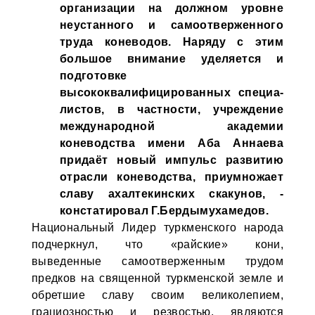
организации на должном уровне
неустанного и самоотверженного
труда коневодов. Наряду с этим
большое внимание уделяется и
подготовке
высококвалифицированных специа­
листов, в частности, учреждение
международной академии
коневодства имени Аба Аннаева
придаёт новый импульс развитию
отрасли коневодства, приумножает
славу ахалтекинских скакунов, -
констатировал Г.Бердымухамедов.
Национальный Лидер туркменского народа
подчеркнул, что «райские» кони,
выведенные самоотверженным трудом
предков на священной туркменской земле и
обретшие славу своим великолепием,
грациозностью и резвостью, являются