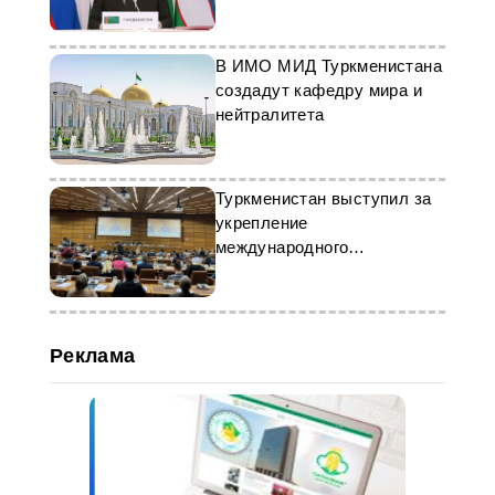
Совещания по безопасности
в ЦА
В ИМО МИД Туркменистана
создадут кафедру мира и
нейтралитета
Туркменистан выступил за
укрепление
международного
антикоррупционного
взаимодействия
Реклама