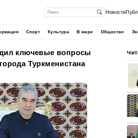
Новости
Публ
ормация
Спорт
Культура
В мире
Общество
Эк
удил ключевые вопросы
Чит
 города Туркменистана