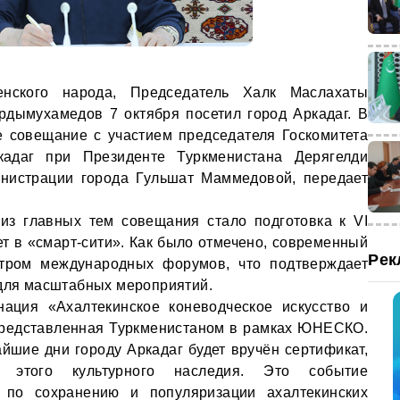
нского народа, Председатель Халк Маслахаты
рдымухамедов 7 октября посетил город Аркадаг. В
е совещание с участием председателя Госкомитета
кадаг при Президенте Туркменистана Дерягелди
инистрации города Гульшат Маммедовой, передает
из главных тем совещания стало подготовка к VI
ет в «смарт-сити». Как было отмечено, современный
Рек
нтром международных форумов, что подтверждает
 для масштабных мероприятий.
ация «Ахалтекинское коневодческое искусство и
представленная Туркменистаном в рамках ЮНЕСКО.
айшие дни городу Аркадаг будет вручён сертификат,
е этого культурного наследия. Это событие
 по сохранению и популяризации ахалтекинских