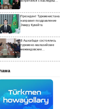
встретился с наследным
принцем Саудовской
Аравии
Президент Туркменистана
направил поздравление
Эмиру Кувейта
В Ашхабаде состоялись
туркмено-малазийские
межмидовские
консультации
лама