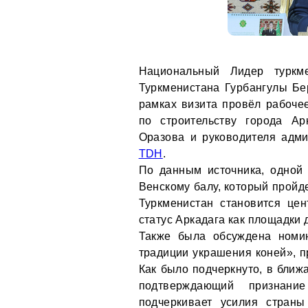
Национальный Лидер туркме
Туркменистана Гурбангулы Бе
рамках визита провёл рабоче
по строительству города Ар
Оразова и руководителя адм
TDH
.
По данным источника, одной 
Венскому балу, который пройд
Туркменистан становится це
статус Аркадага как площадки
Также была обсуждена номин
традиции украшения коней», 
Как было подчеркнуто, в ближ
подтверждающий признани
подчеркивает усилия страны