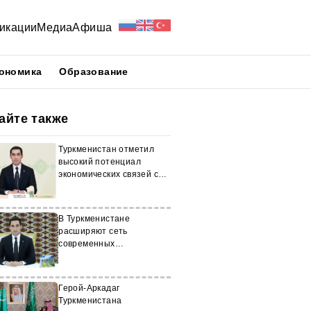
икации
Медиа
Афиша
ономика
Образование
айте также
Туркменистан отметил
высокий потенциал
экономических связей с
Италией
В Туркменистане
расширяют сеть
современных
медучреждений
Герой-Аркадаг
Туркменистана