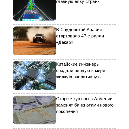
главную елку страны
В Саудовской Аравии
стартовало 47-е ралли
«Дакар»
Китайские инженеры
создали первую в мире
жидкую оперативную
память
Старые купюры в Армении
заменят банкнотами нового
поколения