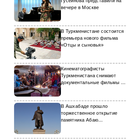
Гусейнова представили на
вечере в Москве
В Туркменистане состоится
премьера нового фильма
«Отцы и сыновья»
Кинематографисты
Туркменистана снимают
документальные фильмы о
Махтумкули Фраги
В Ашхабаде прошло
торжественное открытие
памятника Абаю
Кунанбаеву