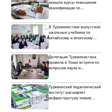
прошли курсы повышения
квалификации по
английскому языку
В Туркменистане выпустили
школьные учебники по
китайскому и японскому
языкам
Делегация Туркменистана
провела в Токио встречи по
вопросам науки и
образования
Туркменский педагогический
институт расширяет
инфраструктуру новым
корпусом