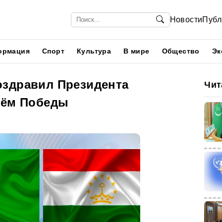
Новости
Публ
ормация
Спорт
Культура
В мире
Общество
Эк
здравил Президента
Чит
нём Победы