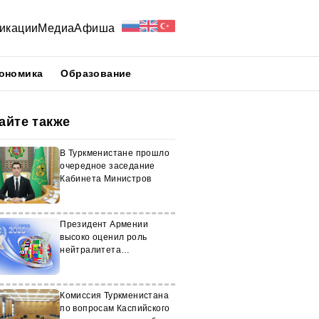
икации
Медиа
Афиша
ономика
Образование
айте также
В Туркменистане прошло
очередное заседание
Кабинета Министров
Президент Армении
высоко оценил роль
нейтралитета
Туркменистана
Комиссия Туркменистана
по вопросам Каспийского