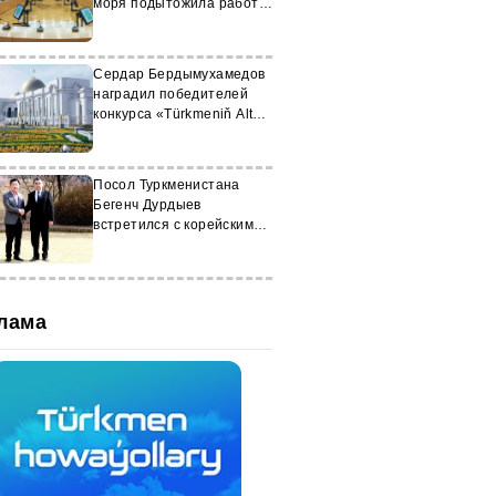
моря подытожила работу
за полугодие
Сердар Бердымухамедов
наградил победителей
конкурса «Türkmeniň Altyn
asyry»
Посол Туркменистана
Бегенч Дурдыев
встретился с корейским
дипломатом
лама