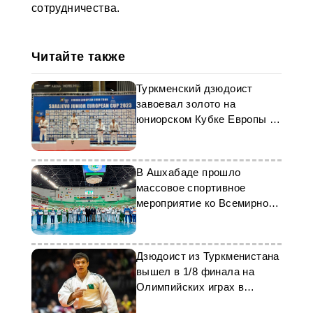
сотрудничества.
Читайте также
Туркменский дзюдоист
завоевал золото на
юниорском Кубке Европы в
Сараево
В Ашхабаде прошло
массовое спортивное
мероприятие ко Всемирному
дню здоровья
Дзюдоист из Туркменистана
вышел в 1/8 финала на
Олимпийских играх в
Париже