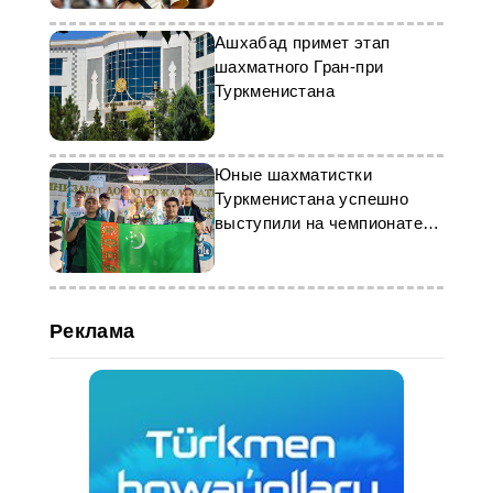
Ашхабад примет этап
шахматного Гран-при
Туркменистана
Юные шахматистки
Туркменистана успешно
выступили на чемпионате
ЦА в Кыргызстане
Реклама