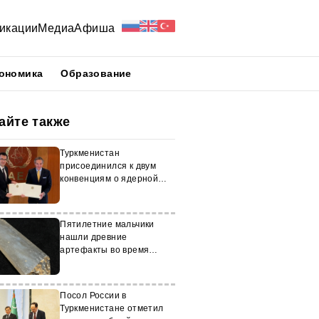
икации
Медиа
Афиша
ономика
Образование
айте также
Туркменистан
присоединился к двум
конвенциям о ядерной
безопасности МАГАТЭ
Пятилетние мальчики
нашли древние
артефакты во время
прогулки в Финляндии
Посол России в
Туркменистане отметил