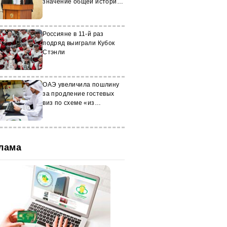
значение общей истории
для партнерства между
странами
Россияне в 11-й раз
подряд выиграли Кубок
Стэнли
ОАЭ увеличила пошлину
за продление гостевых
виз по схеме «из
аэропорта в аэропорт»
лама