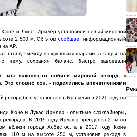
 Кюне и Лукас Ирмлер установили новый мировой
высоте 2 500 м. Об этом
сообщает
информационный
 на AP.
ыл натянут между воздушными шарами, а кадры, на
по нему, сохраняя баланс, быстро завоевали
е: мы наконец-то побили мировой рекорд, к
. Это словно сон, - поделились впечатлениями
Рек
й рекорд был установлен в Бразилии в 2021 году на
риди Кюне и Лукас Ирмлер - опытные слэклайнеры,
 рекордов. В 2019 году Ирмлер преодолел 2 км по
ром вблизи города Асбестос, а в 2017 году Кюне
овки 110 м на высоте 250 м, установив рекорд в