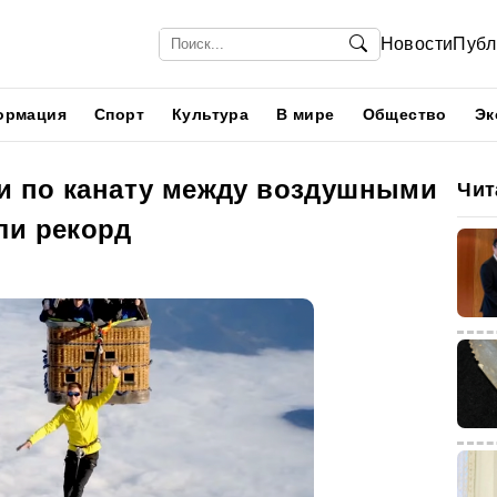
Новости
Публ
ормация
Спорт
Культура
В мире
Общество
Эк
и по канату между воздушными
Чит
ли рекорд