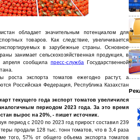
истан обладает значительным потенциалом для
спортных товаров. Как следствие, увеличивается
 экспортируемых в зарубежные страны. Основное
траны занимает сельскохозяйственная продукция, в
 5 апреля сообщила
пресс-служба
Государственной
тана.
ы роста экспорта томатов ежегодно растут, а
тся Российская Федерация, Республика Казахстан
Рек
 март текущего года экспорт томатов увеличился
аналогичным периодом 2023 года. За это время
стан вырос на 20%, - пишет источник.
руя период с 2020 по 2023 год прирост составил 239
теры продали 128 тыс. тонн томатов, что в 3,4 раза
оме того, 57% от общего объема экспорта томатов