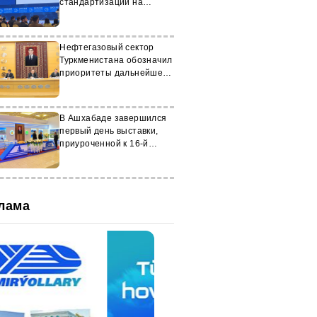
стандартизации на
конференции в Ашхбаде
Нефтегазовый сектор
Туркменистана обозначил
приоритеты дальнейшего
развития
В Ашхабаде завершился
первый день выставки,
приуроченной к 16-й
годовщине образования
СППТ
лама