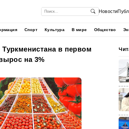
Новости
Публ
ормация
Спорт
Культура
В мире
Общество
Эк
з Туркменистана в первом
Чит
 вырос на 3%