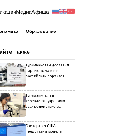
икации
Медиа
Афиша
ономика
Образование
айте также
Туркменистан доставил
партию томатов в
российский порт Оля
Туркменистан и
Узбекистан укрепляют
взаимодействие в
фармацевтике
Эксперт из США
представил модель