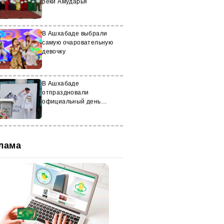
реки Амударья
В Ашхабаде выбрали
самую очаровательную
девочку
В Ашхабаде
отпраздновали
официальный день
рождения Короля
Великобритании Карла III
лама