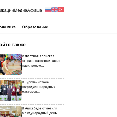
икации
Медиа
Афиша
ономика
Образование
айте также
Известная японская
актриса ознакомилась с
павильоном
Туркменистана на
ЭКСПО-2025
В Туркменистане
наградили народных
мастеров
художественного
творчества
В Ашхабаде отметили
Международный день