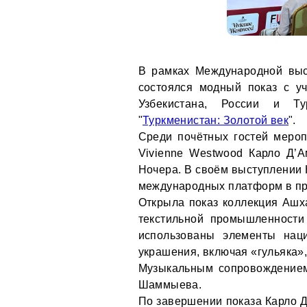
В рамках Международной выст
состоялся модный показ с у
Узбекистана, России и Т
"
Туркменистан: Золотой век
".
Среди почётных гостей меро
Vivienne Westwood Карло Д’А
Ночера. В своём выступлении 
международных платформ в пр
Открыла показ коллекция Ашх
текстильной промышленности
использованы элементы нац
украшения, включая «гульяка»,
Музыкальным сопровождением
Шаммыева.
По завершении показа Карло 