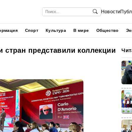
Новости
Публ
ормация
Спорт
Культура
В мире
Общество
Эк
и стран представили коллекции
Чит