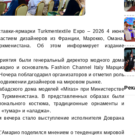
авки-ярмарки Turkmentextile Expo – 2026 4 июня
частием дизайнеров из Франции, Марокко, Омана,
уркменистана. Об этом информирует издание
приятия были генеральный директор модного дома
марио и основатель Fashion Channel Italy Марцио
Ночера поблагодарил организаторов и отметил роль
одвижении дизайнеров на мировом рынке.
Рек
абадского дома моделей «Miras» при Министерстве
 Туркменистана. В представленных образах были
ионального костюма, традиционные орнаменты и
 «тумар» и «аладжа».
 вечера стало выступление исполнителя Доврана
Д’Амарио поделился мнением о тенденциях мировой