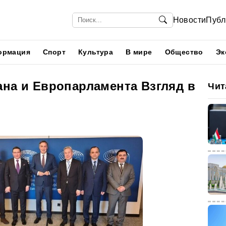
Новости
Публ
ормация
Спорт
Культура
В мире
Общество
Эк
ана и Европарламента Взгляд в
Чит