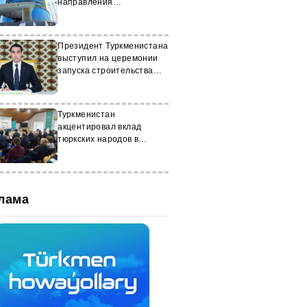
направления
сотрудничества в
Ашхабаде
Президент Туркменистана
выступил на церемонии
запуска строительства
посёлка
Туркменистан
акцентировал вклад
тюркских народов в
мировое языковое
наследие
лама