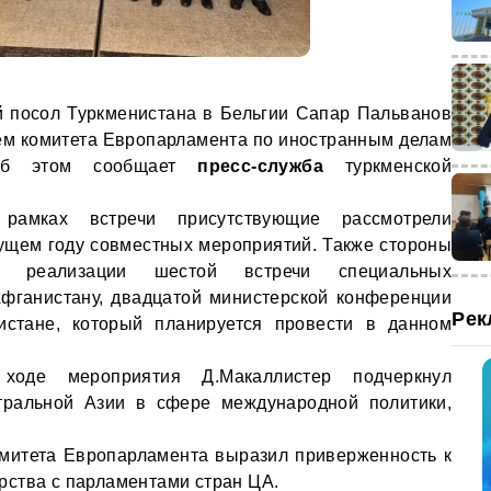
 посол Туркменистана в Бельгии Сапар Пальванов
ем комитета Европарламента по иностранным делам
 Об этом сообщает
пресс-служба
туркменской
рамках встречи присутствующие рассмотрели
ущем году совместных мероприятий. Также стороны
е реализации шестой встречи специальных
фганистану, двадцатой министерской конференции
Рек
стане, который планируется провести в данном
ходе мероприятия Д.Макаллистер подчеркнул
нтральной Азии в сфере международной политики,
омитета Европарламента выразил приверженность к
ства с парламентами стран ЦА.