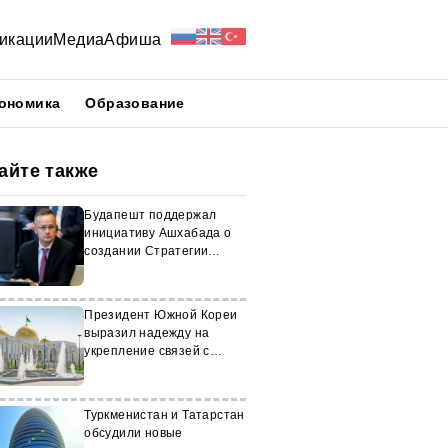
икации
Медиа
Афиша
ономика
Образование
айте также
Будапешт поддержал
инициативу Ашхабада о
создании Стратегии
глобальной безопасности
Президент Южной Кореи
выразил надежду на
укрепление связей с
Туркменистаном
Туркменистан и Татарстан
обсудили новые